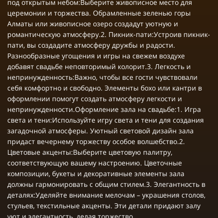
под открытым небом:Выберите живописное место для
церемонии и торжества. Обрамленные зеленью горы
Алматы или живописное озеро создадут уютную и
романтическую атмосферу.2. Пикник-пати:Устроив пикник-
пати, вы создадите атмосферу дружбы и радости.
Разнообразные угощения и игры на свежем воздухе
добавят свадьбе неповторимый колорит.3. Легкость и
непринужденность:Важно, чтобы все гости чувствовали
себя комфортно и свободно. Элементы бохо или кантри в
оформлении помогут создать атмосферу легкости и
непринужденности.Оформление зала на свадьбе:1. Игра
света и тени:Используйте игру света и тени для создания
загадочной атмосферы. Уютный световой дизайн зала
придаст вечернему торжеству особое волшебство.2.
Цветовые акценты:Выберите цветовую палитру,
соответствующую вашему настроению. Цветочные
композиции, букеты и декоративные элементы зала
должны гармонировать с общим стилем.3. Элегантность в
деталях:Уделяйте внимание мелочам – украшения столов,
стульев, текстильные акценты. Эти детали придают залу
уют и элегантность, делая торжество